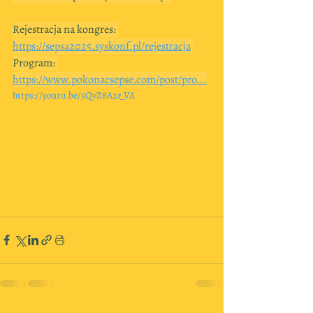
Rejestracja na kongres: 
https://sepsa2025.syskonf.pl/rejestracja
Program:
https://www.pokonacsepse.com/post/pro
...
https://youtu.be/5QvZ8A2r_VA