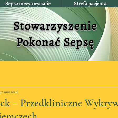
Sepsa merytorycznie
Strefa pacjenta
Stowarzyszenie
Pokonać Sepsę
4
2 min read
eck – Przedkliniczne Wykry
iemczech