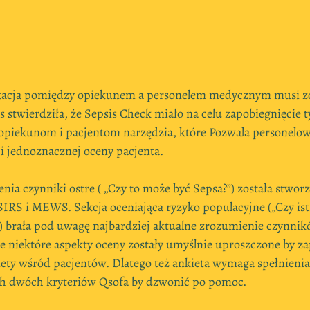
ikacja pomiędzy opiekunem a personelem medycznym musi zo
s stwierdziła, że Sepsis Check miało na celu zapobiegnięcie 
 opiekunom i pacjentom narzędzia, które Pozwala personel
 i jednoznacznej oceny pacjenta.
enia czynniki ostre ( „Czy to może być Sepsa?”) została stwor
SIRS i MEWS. Sekcja oceniająca ryzyko populacyjne („Czy ist
 brała pod uwagę najbardziej aktualne zrozumienie czynnik
że niektóre aspekty oceny zostały umyślnie uproszczone by z
iety wśród pacjentów. Dlatego też ankieta wymaga spełnienia 
h dwóch kryteriów Qsofa by dzwonić po pomoc.