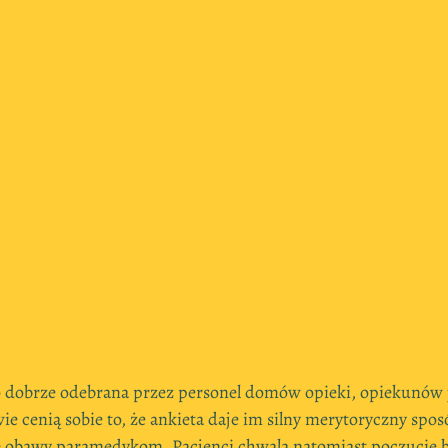
o dobrze odebrana przez personel domów opieki, opiekunów 
 cenią sobie to, że ankieta daje im silny merytoryczny sposó
obawy paramedykom. Pacjenci chwalą natomiast poczucie b