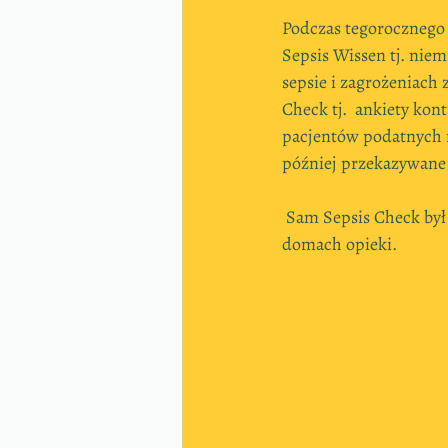
Podczas tegorocznego 
Sepsis Wissen tj. nie
sepsie i zagrożeniach 
Check tj.  ankiety kon
pacjentów podatnych n
później przekazywan
 Sam Sepsis Check by
domach opieki.  