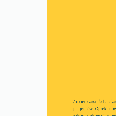
Ankieta została bardz
pacjentów. Opiekunowie
zakomunikować swoje 