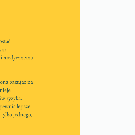
stać 
tym 
owi medycznemu 
zona bazując na 
nieje 
ów ryzyka. 
apewnić lepsze 
tylko jednego, 