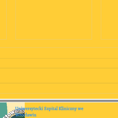
Stowarzyszenie zaprasza:
Wspo
Konferencja Akademia Kontroli
edycj
Zakażeń
Uniwersytecki Szpital Kliniczny we
Wrocławiu