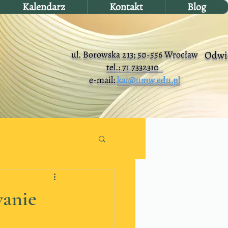
Kalendarz
Kontakt
Blog
ul. Borowska 213; 50-556 Wrocław
Odwie
tel.: 71 7332310
e-mail:
kai@umw.edu.pl
wanie