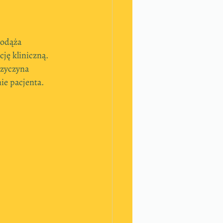
podąża 
ę kliniczną. 
rzyczyna 
ie pacjenta.