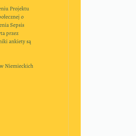
niu Projektu 
ołecznej o 
enia Sepsis 
ta przez 
ki ankiety są 
 w Niemieckich 