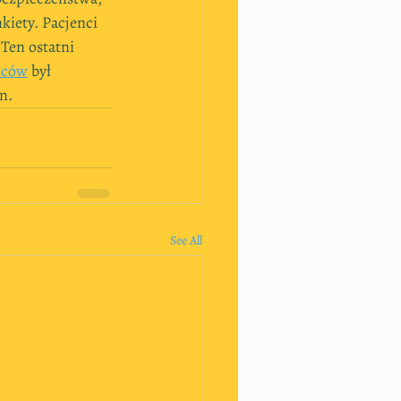
kiety. Pacjenci 
Ten ostatni 
mców
 był 
n.
See All